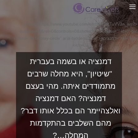
<a href="https://www.youtube.com/embed/2RTuVV3n_ws?
autoplay=1&rel=0&controls=0&showinfo=0" class="" id="" dat
rel="lightcase">דמנציה<i class="fa fa-play-circle" aria-hidden="true">
</i></a>
דמנציה או בשמה בעברית
"שיטיון", היא מחלה שרבים
מתמודדים איתה. מהי בעצם
דמנציה? האם דמנציה
ואלצהיימר הם בכלל אותו דבר?
מהם השלבים בהתקדמות
המחלה…?