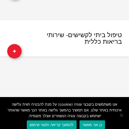
טיפול ביתי לקשישים- שירותי
בריאות כללית
אנו משתמשים בקובצי עוגיה (cookie) על מנת להבטיח חווית גלישה
איכותית באתר שלנו. אם תמשיך בהמשך גלישה באתר הנך מאשר שהאתר
CAREGIVERS.ORG.IL
ישתמש בקבוצה עוגיה הנשמרים אצלך מקומית.
© 2017 CAREGIVERS.ORG.IL All Rights reserveres. Designed by Dror
כן אני מאשר
להמשך קריאה ותנאי שימוש
M.C.
site by digital express marketing